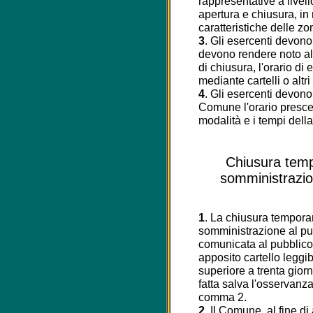
rappresentative a livell
apertura e chiusura, in
caratteristiche delle zo
3
. Gli esercenti devono 
devono rendere noto al
di chiusura, l'orario di 
mediante cartelli o altr
4
. Gli esercenti devon
Comune l'orario prescel
modalità e i tempi del
Chiusura temp
somministrazio
1
. La chiusura temporan
somministrazione al pu
comunicata al pubblico
apposito cartello leggib
superiore a trenta gior
fatta salva l'osservanza 
comma 2.
2
. Il Comune, al fine di 