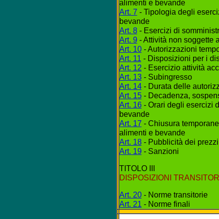
alimenti e bevande
Art. 7
- Tipologia degli eserci
bevande
Art. 8
- Esercizi di somminist
Art. 9
- Attività non soggette 
Art. 10
- Autorizzazioni temp
Art. 11
- Disposizioni per i dis
Art. 12
- Esercizio attività ac
Art. 13
- Subingresso
Art. 14
- Durata delle autoriz
Art. 15
- Decadenza, sospensi
Art. 16
- Orari degli esercizi 
bevande
Art. 17
- Chiusura temporanea
alimenti e bevande
Art. 18
- Pubblicità dei prezzi
Art. 19
- Sanzioni
TITOLO III
DISPOSIZIONI TRANSITOR
Art. 20
- Norme transitorie
Art. 21
- Norme finali