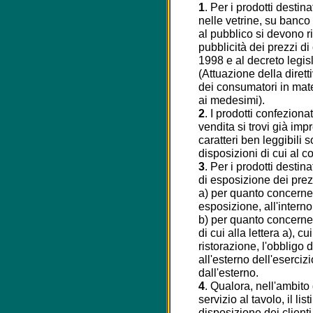
1
. Per i prodotti destin
nelle vetrine, su banco 
al pubblico si devono r
pubblicità dei prezzi di 
1998 e al decreto legis
(Attuazione della dirett
dei consumatori in mater
ai medesimi).
2
. I prodotti confezionat
vendita si trovi già im
caratteri ben leggibili 
disposizioni di cui al 
3
. Per i prodotti destin
di esposizione dei prez
a) per quanto concerne
esposizione, all'interno
b) per quanto concerne 
di cui alla lettera a), cu
ristorazione, l'obbligo 
all'esterno dell'eserci
dall'esterno.
4
. Qualora, nell'ambito d
servizio al tavolo, il li
disposizione dei client