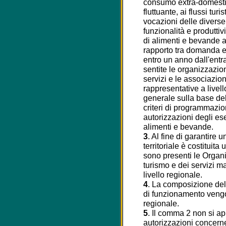
consumo extra-domestic
fluttuante, ai flussi turis
vocazioni delle diverse p
funzionalità e produttiv
di alimenti e bevande al
rapporto tra domanda e o
entro un anno dall'entr
sentite le organizzazio
servizi e le associazi
rappresentative a livello
generale sulla base del
criteri di programmazion
autorizzazioni degli es
alimenti e bevande.
3
. Al fine di garantir
territoriale è costituit
sono presenti le Organ
turismo e dei servizi 
livello regionale.
4
. La composizione de
di funzionamento vengo
regionale.
5
. Il comma 2 non si app
autorizzazioni concerne