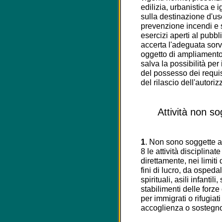
edilizia, urbanistica e 
sulla destinazione d'uso 
prevenzione incendi e si
esercizi aperti al pubbl
accerta l'adeguata sorve
oggetto di ampliamento o
salva la possibilità pe
del possesso dei requi
del rilascio dell'autori
Attività non s
1
. Non sono soggette all
8 le attività disciplina
direttamente, nei limiti 
fini di lucro, da ospeda
spirituali, asili infanti
stabilimenti delle forze
per immigrati o rifugiati 
accoglienza o sostegn