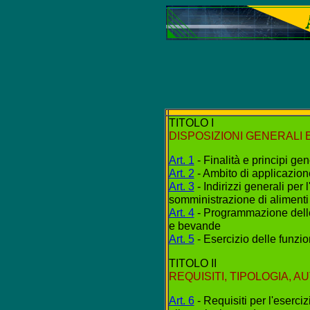
TITOLO I
DISPOSIZIONI GENERALI
Art. 1
- Finalità e principi gen
Art. 2
- Ambito di applicazion
Art. 3
- Indirizzi generali per 
somministrazione di aliment
Art. 4
- Programmazione delle 
e bevande
Art. 5
- Esercizio delle funzi
TITOLO II
REQUISITI, TIPOLOGIA, A
Art. 6
- Requisiti per l'eserciz