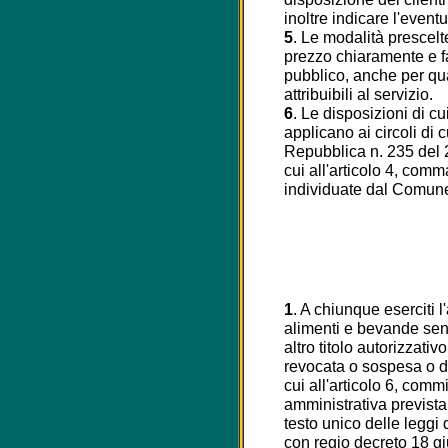
inoltre indicare l'even
5
. Le modalità prescelt
prezzo chiaramente e f
pubblico, anche per qu
attribuibili al servizio.
6
. Le disposizioni di c
applicano ai circoli di 
Repubblica n. 235 del 20
cui all'articolo 4, com
individuate dal Comun
1
. A chiunque eserciti l
alimenti e bevande senz
altro titolo autorizzati
revocata o sospesa o de
cui all'articolo 6, comm
amministrativa prevista
testo unico delle leggi
con regio decreto 18 g