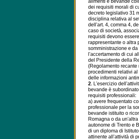
alimenti e bevande col
dei requisiti morali di c
decreto legislativo 31 
disciplina relativa al 
dell'art. 4, comma 4, de
caso di società, associaz
requisiti devono essere
rappresentante o altra p
somministrazione e da tu
l'accertamento di cui al
del Presidente della R
(Regolamento recante n
procedimenti relativi al
delle informazioni antim
2
. L'esercizio dell'atti
bevande è subordinato 
requisiti professionali:
a) avere frequentato co
professionale per la so
bevande istituito o ric
Romagna o da un'altra
autonome di Trento e 
di un diploma di Istitut
attinente all'attività d