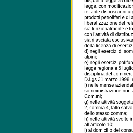
bis, della legge 28 di
legge, con modificazion
recante disposizioni urg
prodotti petroliferi e d
liberalizzazione del rel
sia funzionalmente e l
con l'attività di distrib
sia rilasciata esclusiva
della licenza di eserciz
d) negli esercizi di som
alpini;
e) negli esercizi polifun
legge regionale 5 lugli
disciplina del commerci
D.Lgs 31 marzo 1998, n
f) nelle mense aziendali 
somministrazione non a
Comuni;
g) nelle attività soggett
2, comma 4, fatto salvo 
dello stesso comma;
h) nelle attività svolte
all'articolo 10;
i) al domicilio del con