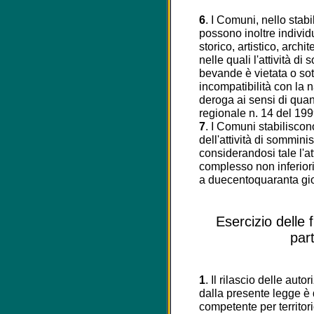
6
. I Comuni, nello stabil
possono inoltre individ
storico, artistico, arch
nelle quali l'attività di
bevande è vietata o sot
incompatibilità con la n
deroga ai sensi di quant
regionale n. 14 del 199
7
. I Comuni stabiliscono
dell'attività di sommini
considerandosi tale l'at
complesso non inferiori
a duecentoquaranta gio
Esercizio delle 
par
1
. Il rilascio delle autor
dalla presente legge 
competente per territori