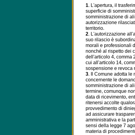
1
. L'apertura, il trasfe
superficie di somminist
somministrazione di al
autorizzazione rilasci
territorio.
2
. L'autorizzazione all
suo rilascio è subordina
morali e professionali di
nonché al rispetto dei cr
dell'articolo 4, comma 2
cui all'articolo 14, co
sospensione e revoca nei
3
. Il Comune adotta le
concernente le domande 
somministrazione di ali
termine, comunque non 
data di ricevimento, en
ritenersi accolte qualo
provvedimento di dinieg
ad assicurare trasparen
amministrativa e la par
sensi della legge 7 ag
materia di procedimento 