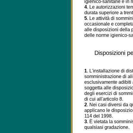
igienico-sanitarie e in 
4
. Le autorizzazioni 
durata superiore a trent
5
. Le attività di sommin
occasionale e complet
alle disposizioni della 
delle norme igienico-sa
Disposizioni pe
1
. L'installazione di dis
somministrazione di ali
esclusivamente adibiti a 
soggetta alle disposizi
degli esercizi di sommi
di cui all'articolo 8.
2
. Nei casi diversi da q
applicano le disposizion
114 del 1998.
3
. È vietata la sommini
qualsiasi gradazione.