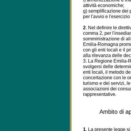
attività economiche;
g) semplificazione dei
per l'avvio e l'esercizio 
2
. Nel definire le diretti
comma 2, per l'insediam
somministrazione di al
Emilia-Romagna promuo
con gli enti locali e il 
alla rilevanza delle de
3. La Regione Emilia-
svolgersi delle determin
enti locali, il metodo d
concertazione con le o
turismo e dei servizi, l
associazioni dei cons
rappresentative.
Ambito di ap
1
. La presente legge si 