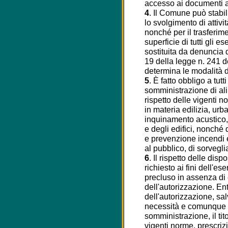
accesso ai documenti a
4
. Il Comune può stabili
lo svolgimento di attivit
nonché per il trasferim
superficie di tutti gli e
sostituita da denuncia di
19 della legge n. 241 d
determina le modalità d
5
. È fatto obbligo a tutt
somministrazione di ali
rispetto delle vigenti n
in materia edilizia, urba
inquinamento acustico, 
e degli edifici, nonché
e prevenzione incendi e,
al pubblico, di sorveglia
6
. Il rispetto delle dis
richiesto ai fini dell'ese
precluso in assenza di 
dell'autorizzazione. Ent
dell'autorizzazione, sa
necessità e comunque pri
somministrazione, il tit
vigenti norme, prescrizi