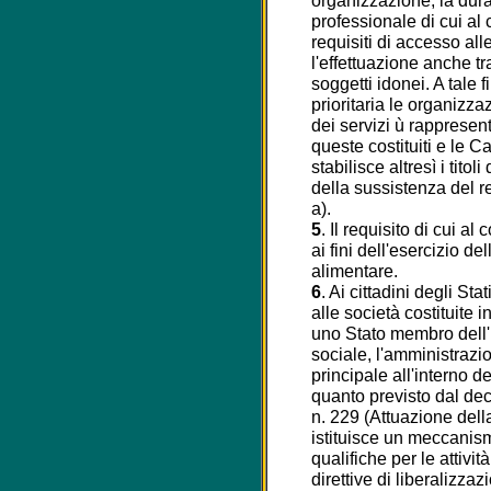
organizzazione, la dura
professionale di cui al 
requisiti di accesso all
l'effettuazione anche t
soggetti idonei. A tale 
prioritaria le organizz
dei servizi ù rappresenta
queste costituiti e le 
stabilisce altresì i titoli 
della sussistenza del re
a).
5
. Il requisito di cui al
ai fini dell'esercizio de
alimentare.
6
. Ai cittadini degli S
alle società costituite 
uno Stato membro dell'
sociale, l'amministrazion
principale all'interno d
quanto previsto dal dec
n. 229 (Attuazione dell
istituisce un meccanis
qualifiche per le attivit
direttive di liberalizzaz